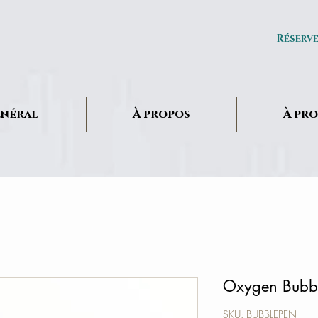
Réserv
néral
À propos
À pr
Oxygen Bubb
SKU: BUBBLEPEN