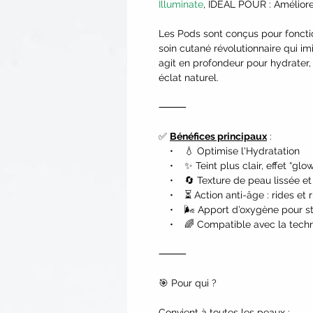
Illuminate
, IDÉAL POUR : Améliore
Les Pods sont conçus pour foncti
soin cutané révolutionnaire qui i
agit en profondeur pour hydrater, un
éclat naturel.
⸻
✅
Bénéfices principaux
:
• 💧 Optimise l'Hydratation
• ✨ Teint plus clair, effet “glow
• 🔄 Texture de peau lissée et 
• ⏳ Action anti-âge : rides et 
• 🌬️ Apport d’oxygène pour stim
• 🌈 Compatible avec la techn
⸻
🎯 Pour qui ?
Convient à toutes les peaux :