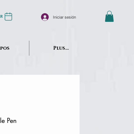
er
Iniciar sesión
opos
Plus...
le Pen