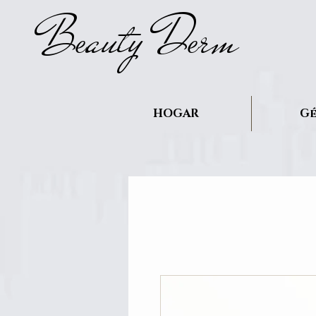
B
auty D
rm
e
e
HOGAR
Gé