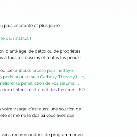
mouvements circulai
semaine.
Soin Oxygénant
: Su
couche épaisse de G
 plus éclatante et plus jeune.
ouvrez l'opercule et
Pen. Appuyez sur l
e d’un institut !
la vitesse de rotation
vibrations si désir
n, d'anti-âge, de détox ou de propriétés
et linéaires) le gel 
s à tous les besoins et toutes les peaux!
l'effet oxygénant, c
maximum sur la mêm
vec les
embouts brosse pour nettoyer
rincez à la fin de l'ut
es pods pour un soin Carboxy Therapy Like,
semaine pour une a
éliorer la pénétration de vos sérums
. Il
d'une routine beauté
niveaux d'intensité et émet des lumières LED
jours en entretien.
Embout massant
: 
massez jusqu'à abs
 votre visage: c'est aussi une solution de
leté et même le dos (si vous avez des
tous les jours si dési
ous vous recommandons de programmer vos