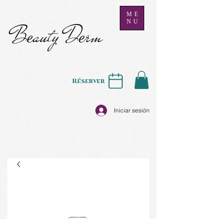
ME
NU
B
auty D
rm
e
e
Réserver
Iniciar sesión