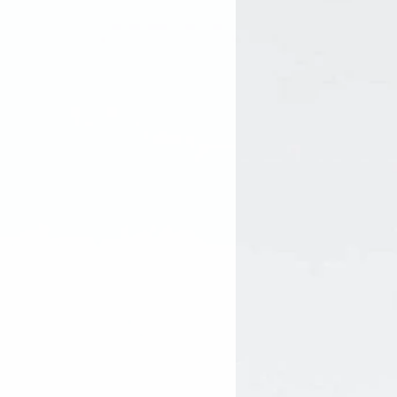
lètement l’éteindre, écrasez le
un réceptacle et s’assurer qu’il
 de le ranger. Ouvrir les fenêtres
pour refaire circuler les énergies.
 énergies, déplacez le bâton de
e votre corps physique à environ
s envelopper par la fumée
30 sec.
s que vous en ressentez le
ter des enfants / Ne pas ingérer.