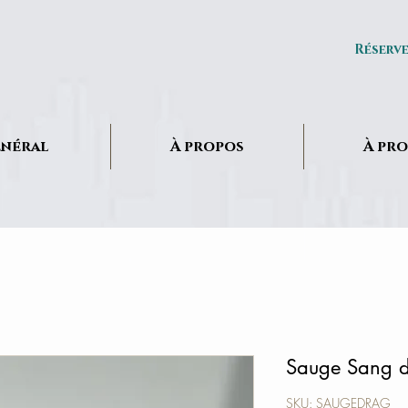
Réserv
néral
À propos
À pr
Sauge Sang 
SKU: SAUGEDRAG