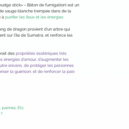
la fumée. Pour comp
udge stick» = Bâton de fumigation) est un
 de sauge blanche trempée dans de la
bout en braise dans 
é à
purifier les lieux et les énergies
est bien éteint avant
et aérer si possible 
sang de dragon provient d’un arbre qui
- Pour nettoyer vos
t sur l’île de Sumatra, et renforce les
fumigation autour d
20cmet laissez-vou
purifiante pendant 
rait des
propriétés ésotériques très
À faire à chaque foi
es énergies d’amour, d’augmenter les
besoin.
n autre encens, de protéger les personnes
Ne pas laisser à por
riser la guérison, et de renforcer la paix
, pannes..Etc
 ?