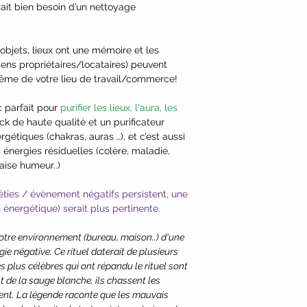
rait bien besoin d’un nettoyage
bjets, lieux ont une mémoire et les
ns propriétaires/locataires) peuvent
même de votre lieu de travail/commerce!
 parfait pour
purifier les lieux, l'aura, les
 de haute qualité et un purificateur
rgétiques (chakras, auras …), et c’est aussi
s énergies résiduelles (colère, maladie,
aise humeur..)
éties / évènement négatifs persistent, une
n énergétique) serait plus pertinente.
otre environnement (bureau, maison..) d'une
e négative. Ce rituel daterait de plusieurs
s plus célèbres qui ont répandu le rituel sont
t de la sauge blanche, ils chassent les
ent. La légende raconte que les mauvais