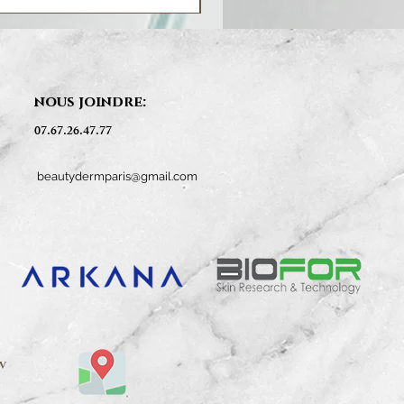
nous joindre:
07.67.26.47.77
beautydermparis@gmail.com
V