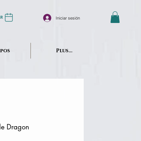
er
Iniciar sesión
opos
Plus...
de Dragon