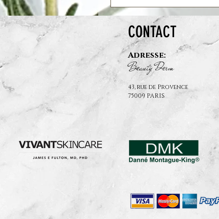
CONTACT
Adresse:
B
auty D
rm
e
e
43, rue de Provence
75009 PARIS