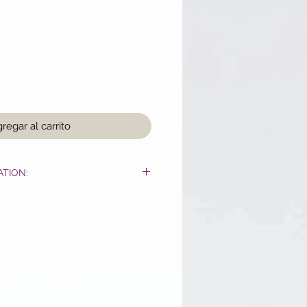
o
regar al carrito
ATION:
é du bâton à l’aide d’une
et ou une bougie. Attendre de
ttendre quelques secondes et
u’à ce que de la fumée émane: le
la fumée et une odeur assez
dant la combustion.
 pièce (ne pas hésiter à ouvrir vos
 placard et tiroirs) pour disperser