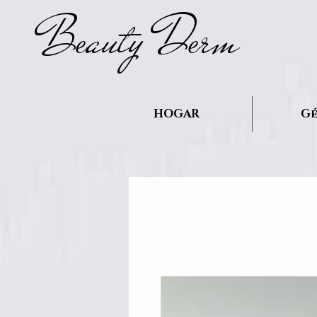
B
auty D
rm
e
e
HOGAR
Gé