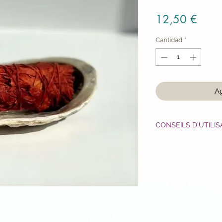
Preci
12,50 €
Cantidad
*
Ag
CONSEILS D'UTILIS
- Allumez l’extrémit
allumette, un briqu
voir une flamme, a
soufler dessus jusq
bâton dégagera de 
forte et épicée pen
- Faire le tour de la
portes d’armoire, de