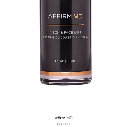
Affirm MD
Vista rápida
Precio
121,00 €