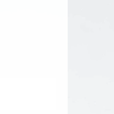
age en partant des extrémités
montez jusqu'au coeur, insistez
 la cellulite ou effleurez les
mme les vergetures.
robablement rosée après
rougeurs pourront persister jusqu'à
eau lésée ou irritée.