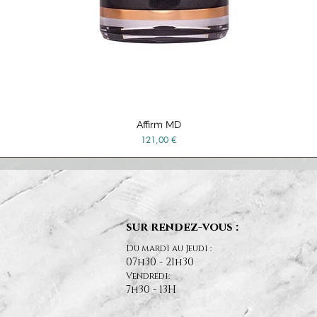
Affirm MD
Vista rápida
Precio
121,00 €
sur rendez-vous :
Du mardi au Jeudi :
07h30 - 21h30
Vendredi:
7h30 - 13H