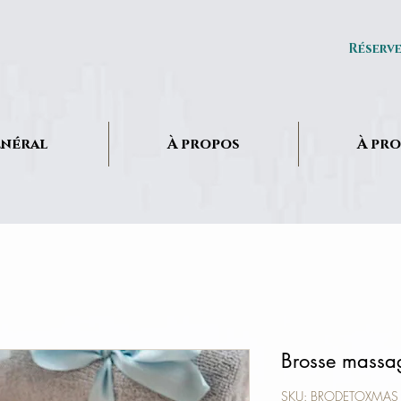
Réserv
néral
À propos
À pr
Brosse massa
SKU: BRODETOXMAS