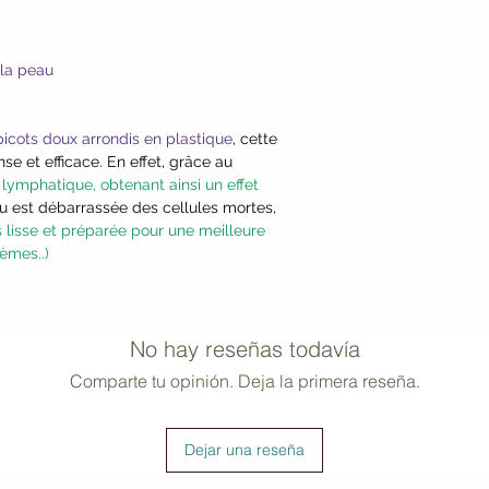
haut du corps)
Commencez le bross
de votre corps et re
 la peau
sur les zones avec de
zones sensibles co
NB
: la peau sera p
 picots doux arrondis en plastique
, cette
se et efficace. En effet, grâce au
l'utilisation et les 
lymphatique, obtenant ainsi un effet
20min en général.
u est débarrassée des cellules mortes,
Ne pas utiliser sur p
s lisse et préparée pour une meilleure
rèmes..)
No hay reseñas todavía
Comparte tu opinión. Deja la primera reseña.
Dejar una reseña