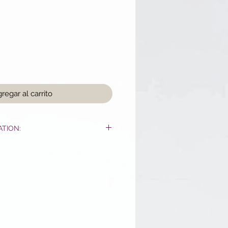
o
regar al carrito
ATION:
rtout sur le corps et de
uisses et les fesses, en exerçant
n avec des mouvements
à 3 fois par semaine,
sur
ectement sous la douche
.
ments circulaires (de
ts, c'est-à-dire du bas vers le