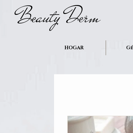
B
auty D
rm
e
e
HOGAR
Gé