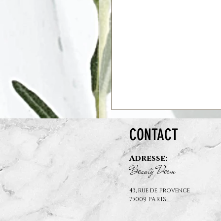
CONTACT
Adresse:
B
auty D
rm
e
e
43, rue de Provence
75009 PARIS