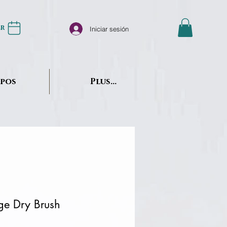
er
Iniciar sesión
opos
Plus...
ge Dry Brush