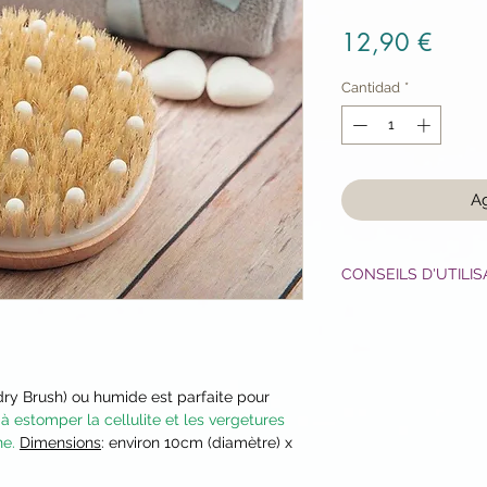
Preci
12,90 €
Cantidad
*
Ag
CONSEILS D'UTILIS
Utilisez la brosse pa
préférence sur les c
une légère pressio
circulaires.
ry Brush) ou humide est parfaite pour
Peut être utilisé 2 
à estomper la cellulite et les vergetures
peau sèche ou dir
ne.
Dimensions
: environ 10cm (diamètre) x
Effectuez des mouve
préférence ascendan