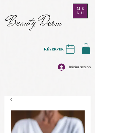
ME
NU
B
auty D
rm
e
e
Réserver
Iniciar sesión