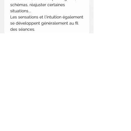
schémas, réajuster certaines
situations...
Les sensations et l'intuition également
se développent généralement au fil
des séances.
Généralement, je recommande au
moins 3 séances espacées de 1 à 4
semaines pour démarrer.
Les séances énergétiques ne se
substituent à aucun traitement médical.
Aucune problématique ne sera prise à la
légère, car l'impact émotionnel n'a
parfois rien à voir avec l'importance de
l'évènement.
COMMENT SE DÉROULE LA SÉANCE?
- Vous pouvez tout à fait
programmer la séance et vaquer à