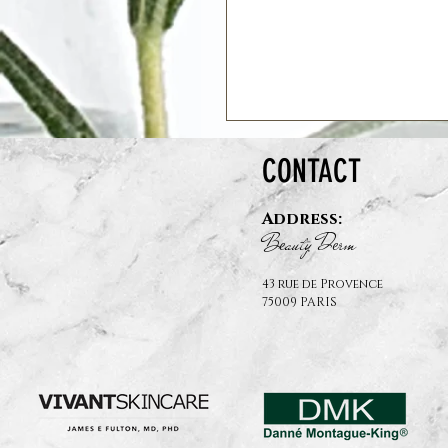
CONTACT
Address:
B
auty D
rm
e
e
43 rue de Provence
75009 PARIS