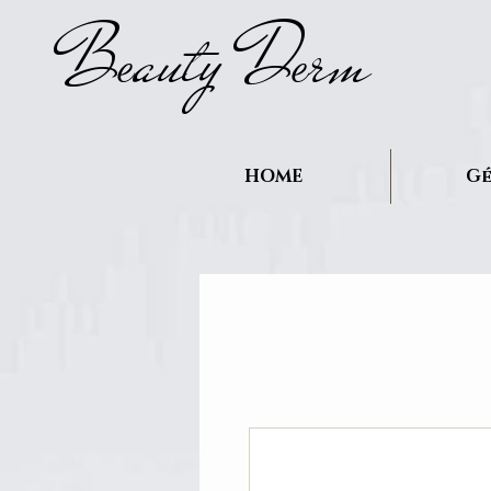
B
auty D
rm
e
e
HOME
Gé