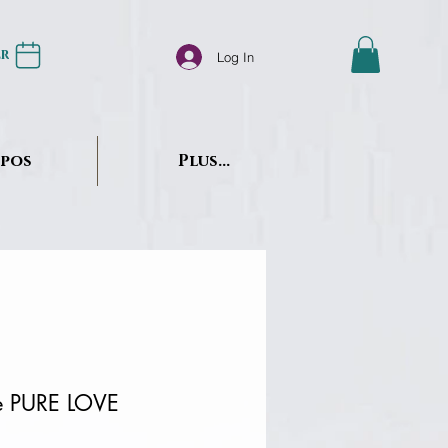
er
Log In
opos
Plus...
e PURE LOVE