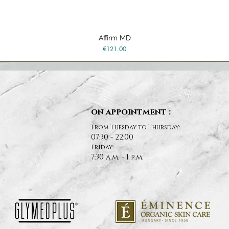
Affirm MD
Quick View
Price
€121.00
on appointment :
From Tuesday to Thursday:
07:30 - 22:00
Friday:
7:30 a.m. - 1 p.m.