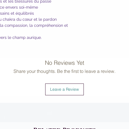
s et les blessures du passé
propriétés énergétiq
lance envers soi-même
subissent un protoc
 sains et équilibrés
clair de lune, de l’
 du chakra du cœur et le pardon
est ensuite infusée
l, la compassion, la compréhension et
Balipura ™, où l’eau
avec les cristaux, 
avers le champ aurique.
plus fort que l’infus
Les huiles essentie
sélectionnées sur la
thérapeutiques, pui
No Reviews Yet
cristalline. Ils ajout
Share your thoughts. Be the first to leave a review.
infiltrée alchimiqu
planètes spécifique
énergétique, de gué
Leave a Review
vibrants Gong sont
Le processus de pro
cérémonie spéciale 
une prêtresse balina
vibration des Spray
Voir
Vidéo Sprays a