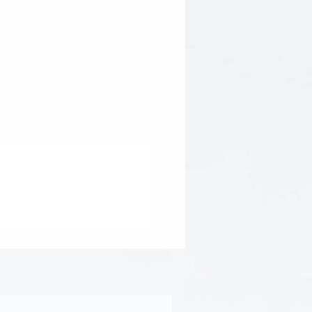
ues inhérentes. Les cristaux
ole de nettoyage du soleil et du
eau de mer et des mantras. L’eau
 par la méthode de transfert
 n’est jamais en contact direct
obtenant un résultat beaucoup
ion directe.
lles pures sont soigneusement
 base de leurs caractéristiques
s combinées avec l’eau
ent ensuite de l’eau qui a été
ement avec les énergies de
s.
Des séances de guérison
rison thêta et enfin de bains
 effectuées.
duction est achevé lors de la
de la pleine lune effectuée par
ise, qui
renforce et élève la
s.
uriques