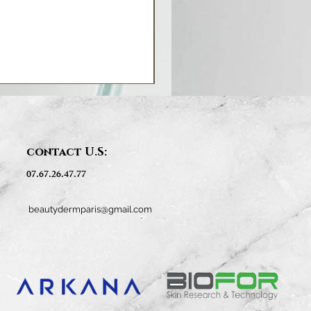
contact U.S:
07.67.26.47.77
beautydermparis@gmail.com