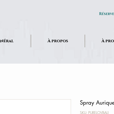
Réserv
néral
À propos
À pr
Spray Auriqu
SKU: PURELOVBALI