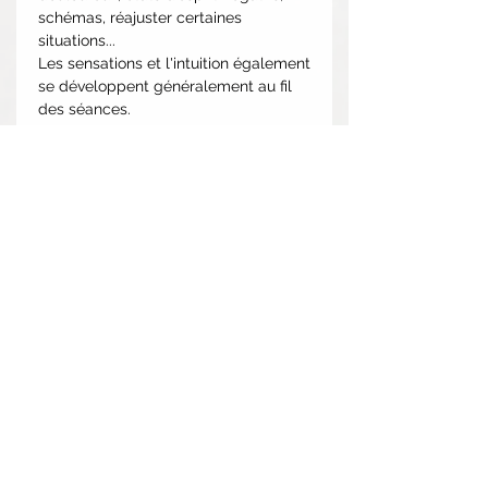
schémas, réajuster certaines
situations...
Les sensations et l'intuition également
se développent généralement au fil
des séances.
Généralement, je recommande au
moins 3 séances espacées de 1 à 4
semaines pour démarrer.
Les séances énergétiques ne se
substituent à aucun traitement médical.
Aucune problématique ne sera prise à la
légère, car l'impact émotionnel n'a
parfois rien à voir avec l'importance de
l'évènement.
COMMENT SE DÉROULE LA SÉANCE?
- Vous pouvez tout à fait
programmer la séance et vaquer à