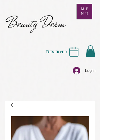
ME
NU
B
auty D
rm
e
e
Réserver
Log In