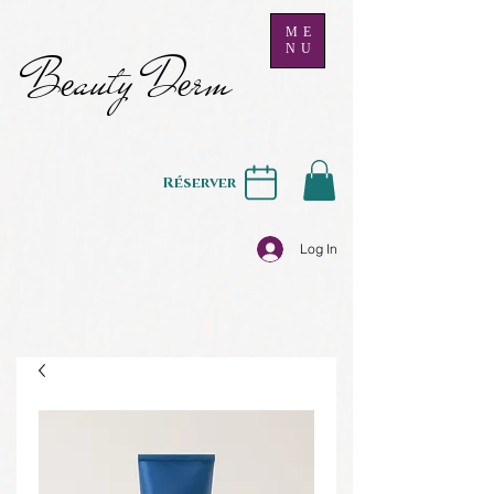
ME
NU
B
auty D
rm
e
e
Réserver
Log In