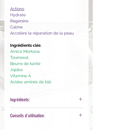
Actions
:
Hydrate
Régénère
Calme
Accelère la réparation de la peau
Ingrédients clés
:
Arnica Montana
Tournesol
Beurre de karité
Jojoba
Vitamine A
Acides aminés de blé
Ingrédients:
Aqua (Water), Helianthus Annuus
Conseils d'utilisation:
(Sunflower) Seed Oil, Arnica
Montana Flower Extract, Glyceryl
Appliquer sur toute irritation ou
Stearate, Butyrospermum Parkii