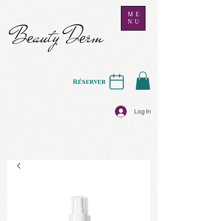
ME
NU
B
auty D
rm
e
e
Réserver
Log In