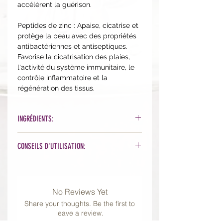
accélèrent la guérison.
Peptides de zinc : Apaise, cicatrise et
protège la peau avec des propriétés
antibactériennes et antiseptiques.
Favorise la cicatrisation des plaies,
l'activité du système immunitaire, le
contrôle inflammatoire et la
régénération des tissus.
INGRÉDIENTS:
Water, Mineral Oil, Propylene Glycol,
CONSEILS D'UTILISATION:
Emulsifying Wax NF, Glycerin,
Octyldodecanol, Glyceryl Stearate,
Sur visage nettoyé, après vos
Peg-100 Stearate, Allantoin,
sérums, appliquez sur le visage (2-3
VitisVinifera (Grape) Seed Oil, Cetyl
pompes suffisent) et massez jusqu'à
No Reviews Yet
Alcohol, Capric Caprillic Triglyceride,
pénétration; n'oubliez pas le SPF par
Dimethicone, Aloe Barbadensis Leaf
Share your thoughts. Be the first to
dessus la journée.
leave a review.
Juice Powder, Avena Sativa (Oat)
Peut être appliqué matin et soir.