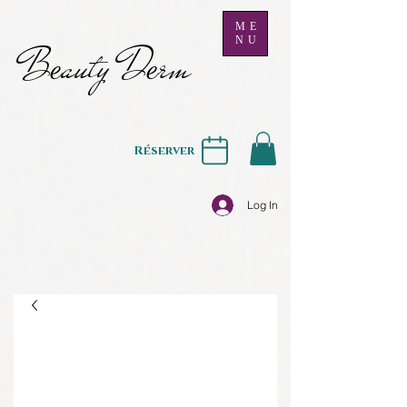
ME
NU
B
auty D
rm
e
e
Réserver
Log In