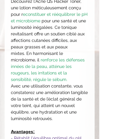
Découvrez l'Acne QS Hacker Toner,
une lotion méticuleusement conçu
pour r
econstituer et rééquilibrer le pH
et microbiome
pour une santé et une
luminosité inégalées. Ce tonique
revitalisant offre un soutien ciblé aux
affections cutanées difficiles, aux
peaux grasses et aux peaux
mixtes. En harmonisant le
microbiome, il
renforce les défenses
innées de la peau, atténue les
rougeurs, les irritations et la
sensibilité, régule le sébum.
Avec une utilisation constante, vous
constaterez une amélioration tangible
de la santé et de l’éclat général de
votre teint, qui atteint un nouvel
équilibre, une hydratation et une
luminosité retrouvés.
Avantages:
- Rétablit l'équilibre optimal du pH