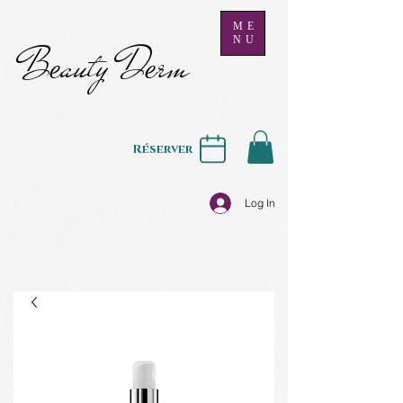
ME
NU
B
auty D
rm
e
e
Réserver
Log In