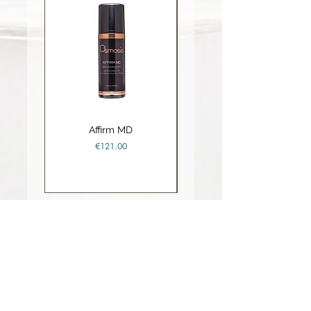
Affirm MD
Ceramide Repair Balm
Price
€121.00