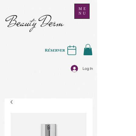
ME
NU
B
auty D
rm
e
e
Réserver
Log In