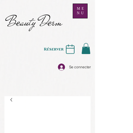
ME
NU
B
auty D
rm
e
e
Réserver
Se connecter