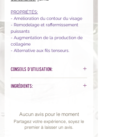
PROPRIÉTÉS:
- Amélioration du contour du visage
- Remodelage et raffermissement
puissants
- Augmentation de la production de
collagène
- Alternative aux fils tenseurs.
CONSEILS D'UTILISATION:
Appliquez sur peau propre le soir de
INGRÉDIENTS:
préférence, et idéalement après le V
Zone Sérum pour un effet optimal.
Aqua, Ethylhexyl Cocoate, Cetearyl
Utiliser une protection solaire le
Alcohol, Glycerin, Ceteareth-20,
lendemain de l'application.
Glyceryl Stearate SE, Ethyl
Aucun avis pour le moment
Ximenynate, Arginine, Stearic Acid,
Partagez votre expérience, soyez le
Dextran, Trifluoroacetyl Tripeptide-2,
premier à laisser un avis.
Saponaria Officinalis Root Extract,