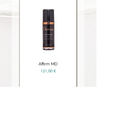
Affirm MD
Ceramide Repair Balm
Prix
121,00 €