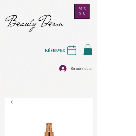
ME
NU
B
auty D
rm
e
e
Réserver
Se connecter