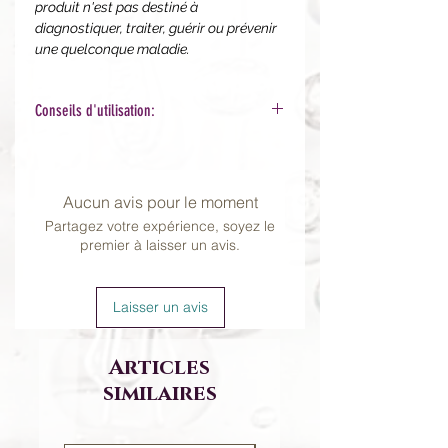
produit n'est pas destiné à
diagnostiquer, traiter, guérir ou prévenir
une quelconque maladie.
Conseils d'utilisation:
Si vous pesez plus de 175 lb (79kg),
prenez 7 pompes matin et soir,
directement dans la bouche,
Aucun avis pour le moment
attendez quelques secondes avant
Partagez votre expérience, soyez le
d'avaler.
premier à laisser un avis.
Si vous pesez moins de 175 lb,
prenez plutôt 5 pompes.
Laisser un avis
Articles
similaires