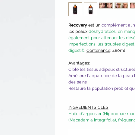
Recovery
est un
complément alime
les peaux
déshydratées, en manqu
également pour attenuer les désé
imperfections, les troubles digest
digestif)
.
Contenance
: 480ml
Avantages
:
Cible les tissus adipeux structure
Améliore l'apparence de la peau 
des seins
Restaure la population probiotiq
INGRÉDIENTS CLÉS
Huile d'argousier (Hippophae rh
(Macadamia integrifolia), fréque