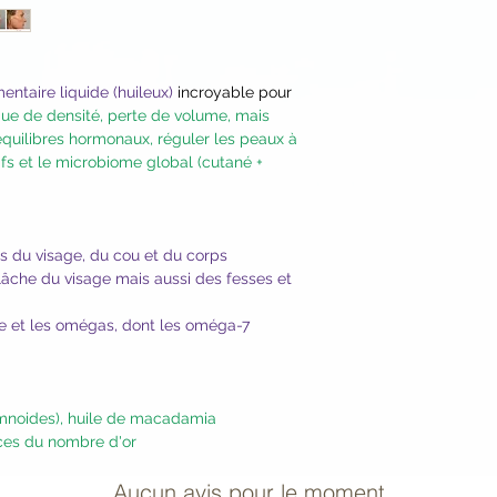
La récupération de
Acides gras oméga-9
de 4 bouteilles.
La récupération de
La couleur peut cha
un minimum de 2 bo
avec le temps. Cela 
ntaire liquide (huileux)
incroyable pour
Une fois l’objectif a
e de densité, perte de volume, mais
produit.
cuillère à café (5 m
quilibres hormonaux, réguler les peaux à
Ne dépassez pas l
ifs et le microbiome global (cutané +
n’accélérera pas les
ls du visage, du cou et du corps
lâche du visage mais aussi des fesses et
ue et les omégas, dont les oméga-7
amnoides), huile de macadamia
nces du nombre d'or
Aucun avis pour le moment