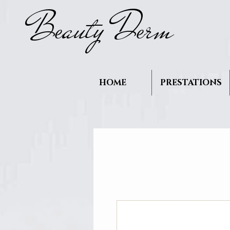
B
auty D
rm
e
e
HOME
PRESTATIONS