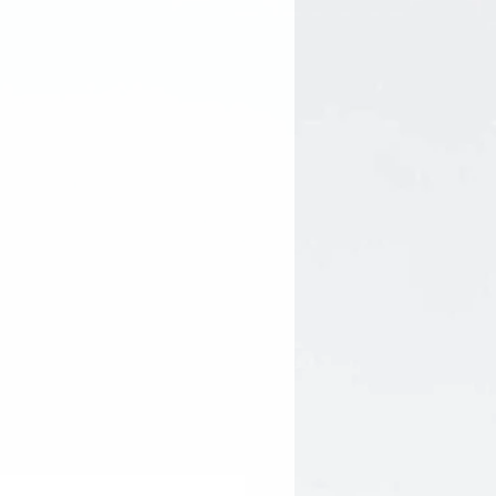
s graisses nécessite un minimum
 : Acide oléique - 5,5 g
s probiotiques/omégas nécessite
nger ou varier naturellement
uteilles.
ne réduit pas l'efficacité du
tteint, l’entretien est de 1
l) par jour.
a dose recommandée car cela
 résultats.