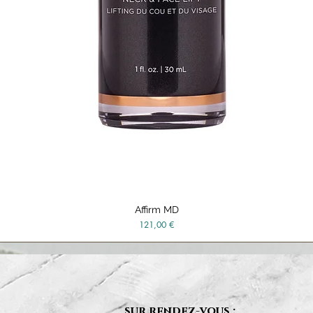
Affirm MD
Aperçu rapide
Prix
121,00 €
sur rendez-vous :