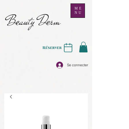
ME
NU
B
auty D
rm
e
e
Réserver
Se connecter