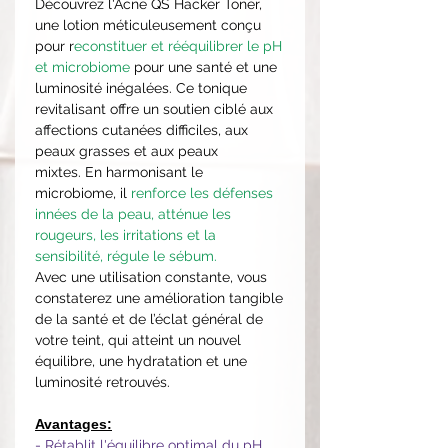
Découvrez l'Acne QS Hacker Toner,
une lotion méticuleusement conçu
pour r
econstituer et rééquilibrer le pH
et microbiome
pour une santé et une
luminosité inégalées. Ce tonique
revitalisant offre un soutien ciblé aux
affections cutanées difficiles, aux
peaux grasses et aux peaux
mixtes. En harmonisant le
microbiome, il
renforce les défenses
innées de la peau, atténue les
rougeurs, les irritations et la
sensibilité, régule le sébum.
Avec une utilisation constante, vous
constaterez une amélioration tangible
de la santé et de l’éclat général de
votre teint, qui atteint un nouvel
équilibre, une hydratation et une
luminosité retrouvés.
Avantages:
- Rétablit l'équilibre optimal du pH