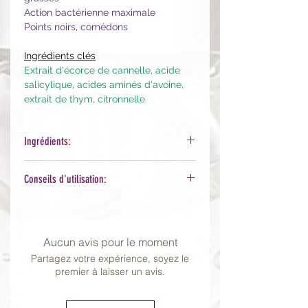
Action bactérienne maximale
Points noirs, comédons
Ingrédients clés
Extrait d'écorce de cannelle, acide
salicylique, acides aminés d'avoine,
extrait de thym, citronnelle
Ingrédients:
Deionized Water (Aqua), Sodium
Conseils d'utilisation:
Olefin C14-16 Sulfonate, Sodium
Lauroyl Wheat Amino Acids, Glycerin,
Matin et/ou soir, prélever 1 à 2
Cocamidopropyl Betaine, Origanum
pompes, faire mousser avec un peu
Vulgare (Oregano) Extract , Curcuma
d'eau et masser le visage pendant
Aucun avis pour le moment
Longa (Turmeric) Extract, Glycrrhiza
environ 30sec à 1 minute puis rincer.
Glabra (Licorice) Extract, Salicylic
Partagez votre expérience, soyez le
Poursuivre avec votre rituel beauté
premier à laisser un avis.
Acid, Lavan- dula Angustifolia
habituel.
(Lavender) Herb Oil, Citric Acid, PEG-
120 Methyl Glucose Dioleate.