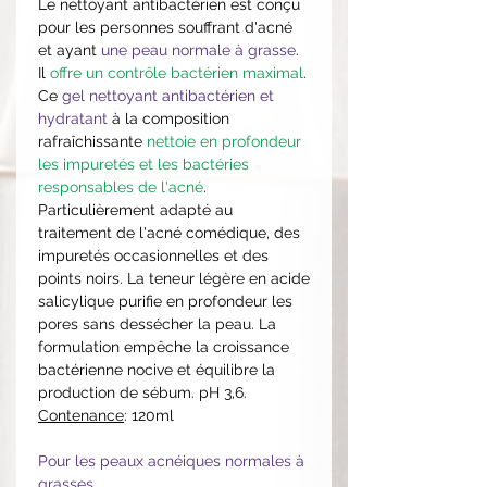
Le nettoyant antibactérien est conçu
pour les personnes souffrant d'acné
et ayant
une peau normale à grasse
.
Il
offre un contrôle bactérien maximal
.
Ce
gel nettoyant antibactérien et
hydratant
à la composition
rafraîchissante
nettoie en profondeur
les impuretés et les bactéries
responsables de l'acné
.
Particulièrement adapté au
traitement de l'acné comédique, des
impuretés occasionnelles et des
points noirs. La teneur légère en acide
salicylique purifie en profondeur les
pores sans dessécher la peau. La
formulation empêche la croissance
bactérienne nocive et équilibre la
production de sébum. pH 3,6.
Contenance
: 120ml
Pour les peaux acnéiques normales à
grasses