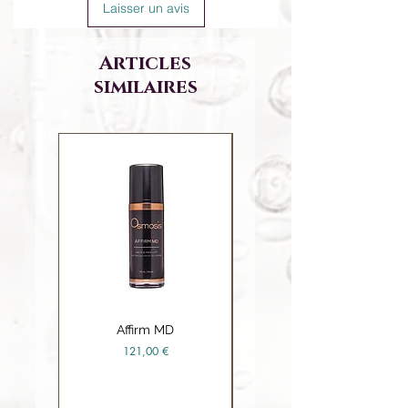
Laisser un avis
Phenoxy- ethanol, Caprylyl Glycol,
Ethylhexylglycerin, Hexylene Glycol.
Articles
similaires
Affirm MD
Ceramide Repair Balm
Prix
121,00 €