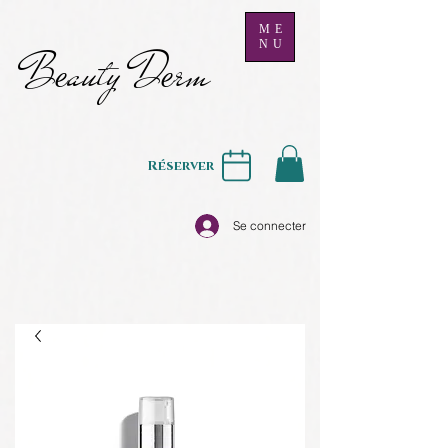
ME
NU
B
auty D
rm
e
e
Réserver
Se connecter