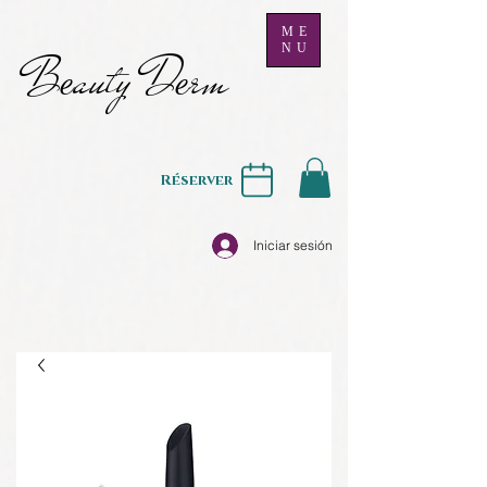
ME
NU
B
auty D
rm
e
e
Réserver
Iniciar sesión