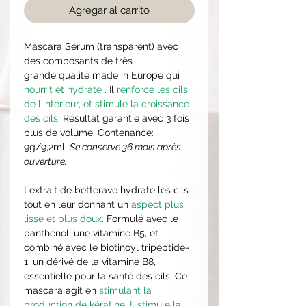
Agregar al carrito
Mascara Sérum (transparent) avec
des composants de très
grande qualité made in Europe qui
nourrit et hydrate
. Il
renforce les cils
de l'intérieur, et stimule la croissance
des cils
. Résultat garantie avec 3 fois
plus de volume.
Contenance:
9g/9,2ml.
Se conserve 36 mois après
ouverture.
L’extrait de betterave hydrate les cils
tout en leur donnant un
aspect plus
lisse et plus doux
. Formulé avec le
panthénol, une vitamine B5, et
combiné avec le biotinoyl tripeptide-
1, un dérivé de la vitamine B8,
essentielle pour la santé des cils. Ce
mascara agit en
stimulant la
production de kératine
.
Il stimule la