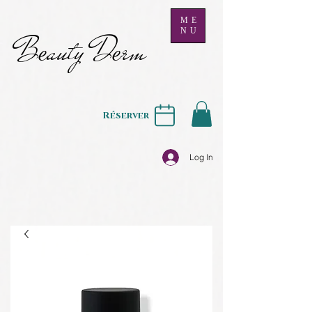
ME
NU
B
auty D
rm
e
e
Réserver
Log In