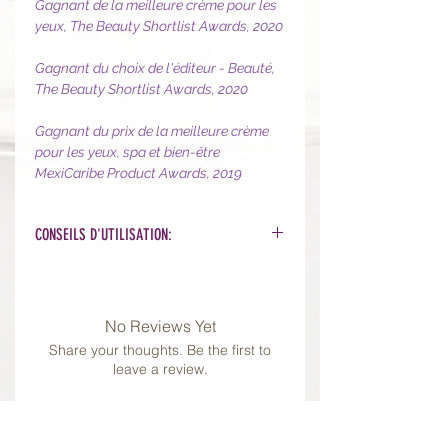
Gagnant de la meilleure crème pour les
yeux, The Beauty Shortlist Awards, 2020
Gagnant du choix de l'éditeur - Beauté,
The Beauty Shortlist Awards, 2020
Gagnant du prix de la meilleure crème
pour les yeux, spa et bien-être
MexiCaribe Product Awards, 2019
CONSEILS D'UTILISATION:
Prélevez l'équivalent d'un grain de riz
(pour chaque oeil) et appliquez sur
l'ensemble du contour des yeux
No Reviews Yet
matin et/ soir fois, puis en tapotant
Share your thoughts. Be the first to
doucement du bout des doigts
leave a review.
jusqu'à absorption complète.
Poursuivez avec votre crème pour le
visage.
Leave a Review