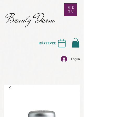
ME
NU
B
auty D
rm
e
e
Réserver
Log In