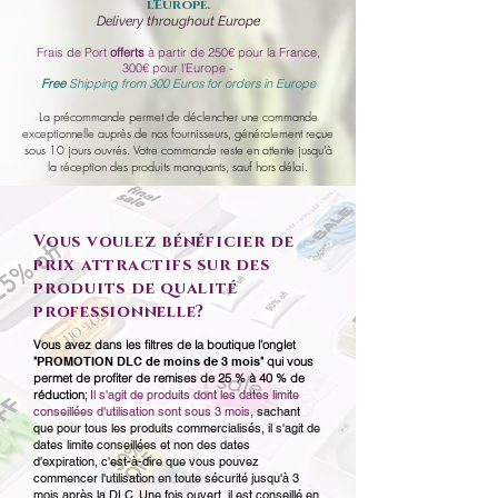
l'Europe.
Delivery throughout Europe
Frais de Port
offerts
à partir de 250€ pour la France,
300€ pour l'Europe -
Free
Shipping from 300 Euros for orders in Europe
La précommande permet de déclencher une commande
exceptionnelle auprès de nos fournisseurs, généralement reçue
sous 10 jours ouvrés. Votre commande reste en attente jusqu'à
la réception des produits manquants, sauf hors délai.
Vous voulez bénéficier de
prix attractifs sur des
produits de qualité
professionnelle?
Vous avez dans les filtres de la boutique l’onglet
"
PROMOTION DLC de moins de 3 mois
" qui vous
permet de profiter de remises de 25 % à 40 % de
réduction
;
Il s'agit de produits dont les dates limite
conseillées d'utilisation sont sous 3 mois
,
sachant
que pour tous les produits commercialisés, il s'agit de
dates limite conseillées et non des dates
d'expiration,
c'est-à-dire que vous pouvez
commencer l'utilisation en toute sécurité jusqu'à 3
mois après la DLC.
Une fois ouvert, il est conseillé en