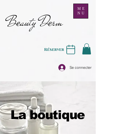
ME
NU
B
auty D
rm
e
e
Réserver
Se connecter
La boutique