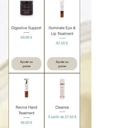
Digestive Support
Illuminate Eye &
Lip Treatment
Prix
69,90 €
Prix
87,00 €
Ajouter au
Ajouter au
panier
panier
Revive Hand
Cleanse
Treatment
Prix promotionnel
À partir de
27,50 €
Prix
48,50 €