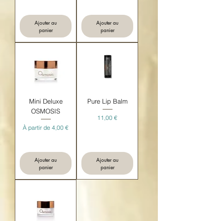
Ajouter au
Ajouter au
panier
panier
Mini Deluxe
Pure Lip Balm
OSMOSIS
Prix
11,00 €
Prix promotionnel
À partir de
4,00 €
Ajouter au
Ajouter au
panier
panier