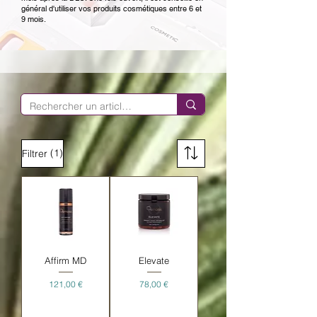
général d'utiliser vos produits cosmétiques entre 6 et
9 mois.
(1)
Filtrer
Affirm MD
Elevate
Prix
Prix
121,00 €
78,00 €