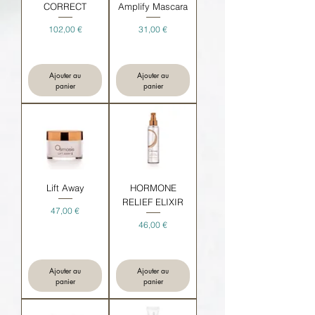
CORRECT
Amplify Mascara
Prix
Prix
102,00 €
31,00 €
Ajouter au
Ajouter au
panier
panier
Lift Away
HORMONE
RELIEF ELIXIR
Prix
47,00 €
Prix
46,00 €
Ajouter au
Ajouter au
panier
panier