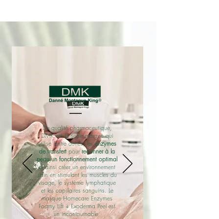
De qualité pharmaceutique,
DMK est la seule marque qui
utilise (entre autres) les
enzymes
de transfert
pour
redonner à la
peau un fonctionnement optimal
et ainsi créer un environnement
sain en stimulant les muscles du
visage, le système lymphatique
et les capillaires sanguins. Le
masque Homecare Enzymes
Foamy Lift + Exoderma Peel est
un incontournable.