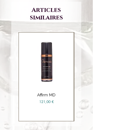
Articles
similaires
Affirm MD
Ceramide Repair Balm
Prix
121,00 €