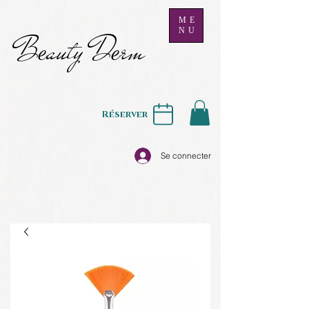
ME
NU
B
auty D
rm
e
e
Réserver
Se connecter