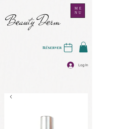
ME
NU
B
auty D
rm
e
e
Réserver
Log In