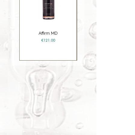
Affirm MD
Ceramide Repair Balm
Price
€121.00