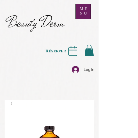
ME
NU
B
auty D
rm
e
e
Réserver
Log In