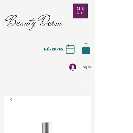
ME
NU
B
auty D
rm
e
e
Réserver
Log In