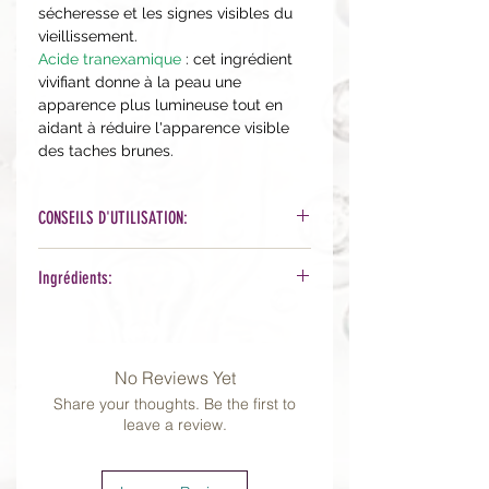
sécheresse et les signes visibles du
vieillissement.
Acide tranexamique
: cet ingrédient
vivifiant donne à la peau une
apparence plus lumineuse tout en
aidant à réduire l'apparence visible
des taches brunes.
CONSEILS D'UTILISATION:
Après le nettoyage, de préférence le
Ingrédients:
soir, appliquez une couche uniforme
sur le visage et le cou avec vos
Organic Phytonutrient BlendTM [Aloe
paumes ou un coton. Laisser agir
Barbadensis (Aloe) Leaf Juice*,
(20-30sec environ), puis appliquez
Helianthus Annuus (Sunflower) Seed
No Reviews Yet
vos sérums et crèmes.
Oil*, Glycyrrhiza Glabra (Licorice)
Commencez par une application un
Share your thoughts. Be the first to
Root Extract*, Citrus Limon (Lemon)
leave a review.
jour sur 2 et passez à 1 utilisation
Peel Extract*, Cymbopogon Citratus
quotidienne (1 fois par jour) si vous
(Lemongrass) Extract*, Salix Alba
ne ressentez pas d'irritation.
Suivez
(Willow) Bark Extract*,