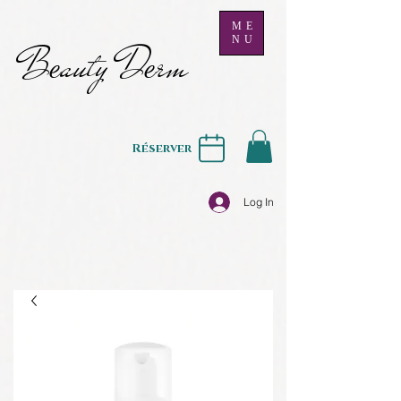
ME
NU
B
auty D
rm
e
e
Réserver
Log In