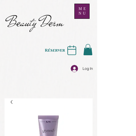
ME
NU
B
auty D
rm
e
e
Réserver
Log In