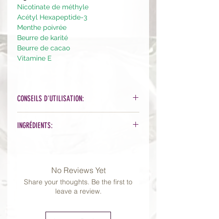
Nicotinate de méthyle
Acétyl Hexapeptide-3
Menthe poivrée
Beurre de karité
Beurre de cacao
Vitamine E
CONSEILS D'UTILISATION:
Appliquez une petite quantité de
INGRÉDIENTS:
produit (l'
équivalent d'un grain de
riz
) sur les lèvres et le contour des
Aqua (Water), Helianthus Annuus
lèvres en massant légèrement.
(Sunflower) Seed
L'utilisation répétée crée des lèvres
Oil, Xylitol, Glycerin, Glyceryl
No Reviews Yet
plus douces et plus charnues.
Stearate, Vitis Vinifera (Grape) Seed
Utilisez quotidiennement ou au
Share your thoughts. Be the first to
Oil, Theobroma Cacao (Cocoa) Seed
leave a review.
besoin.
Butter, Cetearyl Glucoside, Acetyl
NB
: une sensation de picotement
Hexapeptide-3, Caprylic
peut
survenir pendant quelques