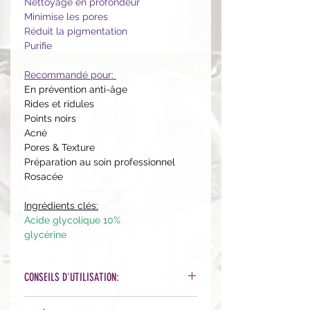
Nettoyage en profondeur
Minimise les pores
Réduit la pigmentation
Purifie
Recommandé pour:
En prévention anti-âge
Rides et ridules
Points noirs
Acné
Pores & Texture
Préparation au soin professionnel
Rosacée
Ingrédients clés:
Acide glycolique 10%
glycérine
CONSEILS D'UTILISATION:
Peut être utilisé matin et/ou soir en