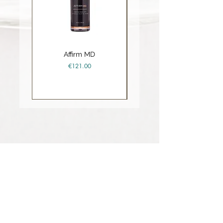
Affirm MD
Ceramide Repair Balm
Price
€121.00