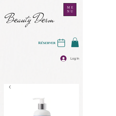
ME
NU
B
auty D
rm
e
e
Réserver
Log In