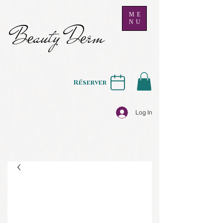
ME
NU
B
auty D
rm
e
e
Réserver
Log In