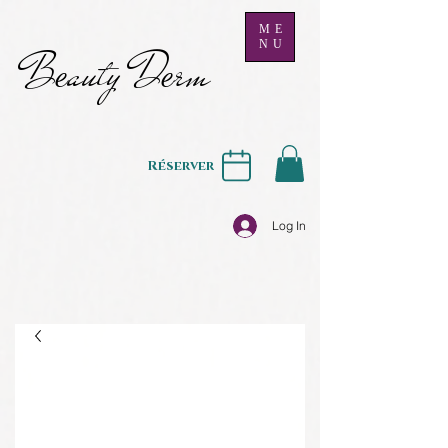
ME
NU
B
auty D
rm
e
e
Réserver
Log In