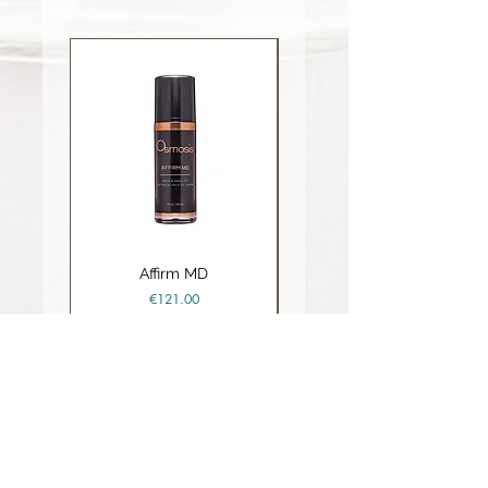
Affirm MD
Ceramide Repair Balm
Price
€121.00