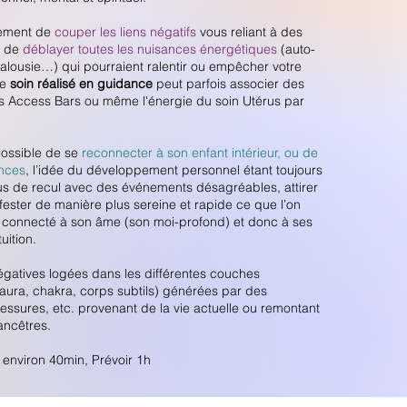
lement de
couper les liens négatifs
vous reliant à des
t de
déblayer toutes les nuisances énergétiques
(auto-
jalousie…) qui pourraient ralentir ou empêcher votre
Ce
soin réalisé en guidance
peut parfois associer des
ns Access Bars ou même l'énergie du soin Utérus par
possible de se
reconnecter à son enfant intérieur, ou de
nces
, l’idée du développement personnel étant toujours
lus de recul avec des événements désagréables, attirer
ifester de manière plus sereine et rapide ce que l’on
us connecté à son âme (son moi-profond) et donc à ses
tuition.
négatives logées dans les différentes couches
aura, chakra, corps subtils) générées par des
essures, etc. provenant de la vie actuelle ou remontant
ancêtres.
 environ 40min, Prévoir 1h