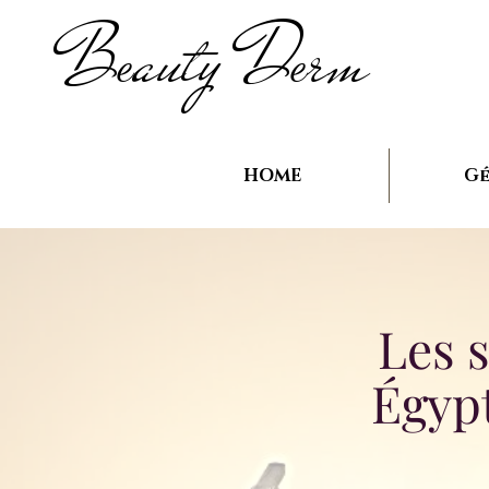
B
auty D
rm
e
e
HOME
Gé
Les 
Égyp