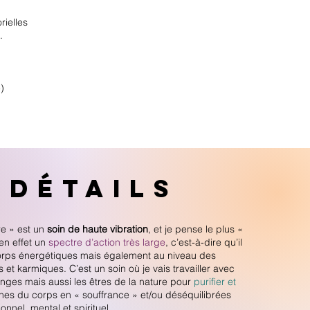
rielles
.
)
n
détails
re » est un
soin de haute vibration
, et je pense le plus «
 en effet un
spectre d’action très large
, c’est-à-dire qu’il
corps énergétiques mais également au niveau des
et karmiques. C’est un soin où je vais travailler avec
anges mais aussi les êtres de la nature pour
purifier et
ones du corps en « souffrance » et/ou déséquilibrées
onnel, mental et spirituel.