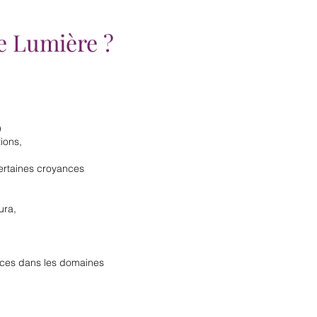
e Lumière ?
)
tions,
certaines croyances
ura,
ances dans les domaines