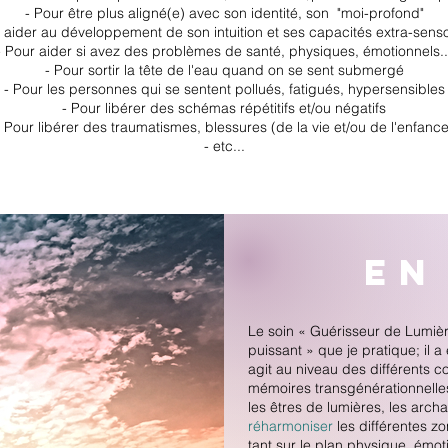
- Pour être plus aligné(e) avec son identité, son "moi-profond"
 aider au développement de son intuition et ses capacités extra-senso
- Pour aider si avez des problèmes de santé, physiques, émotionnels..
- Pour sortir la tête de l'eau quand on se sent submergé
- Pour les personnes qui se sentent pollués, fatigués, hypersensibles
- Pour libérer des schémas répétitifs et/ou négatifs
- Pour libérer des traumatismes, blessures (de la vie et/ou de l'enfance
- etc...
e
Le soin « Guérisseur de Lumiè
puissant » que je pratique; il a
agit au niveau des différents 
mémoires transgénérationnelles 
les êtres de lumières, les arch
réharmoniser
les différentes z
tant sur le plan physique, émoti