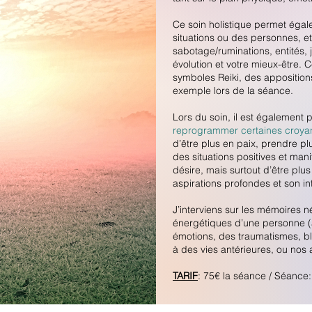
Ce soin holistique permet éga
situations ou des personnes, e
sabotage/ruminations, entités, 
évolution et votre mieux-être. 
symboles Reiki, des appositio
exemple lors de la séance.
Lors du soin, il est également 
reprogrammer certaines croya
d’être plus en paix, prendre p
des situations positives et man
désire, mais surtout d’être pl
aspirations profondes et son in
J’interviens sur les mémoires 
énergétiques d’une personne (
émotions, des traumatismes, bl
à des vies antérieures, ou nos 
TARIF
: 75€ la séance / Séance: