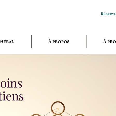
Réserv
néral
À propos
À pr
soins
tiens