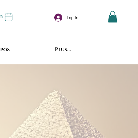
er
Log In
opos
Plus...