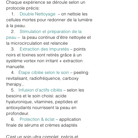
Chaque expérience se déroule selon un
protocole précis:​
1.
Double Nettoyage
– on nettoie les
cellules mortes pour redonner de la lumière
à la peau.
2.
Stimulation et préparation de la
peau
–
la peau continue d'être nettoyée et
la microcirculation est relancée
3.
Extraction des impuretés
– points
noirs et toxines sont retirés grâce à un
système vortex non irritant + extraction
manuelle.
4.
Étape ciblée selon le soin
–
peeling
revitalisant, radiofréquence, carboxy
therapy...
5.
Infusion d’actifs ciblés
– selon les
besoins et le soin choisi: acide
hyaluronique, vitamines, peptides et
antioxydants nourrissent la peau en
profondeur.​
6.
Protection & éclat
– application
finale de sérums et crèmes adaptés
C’est un soin ultra complet, précis et