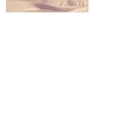
Nom du service
🌿 Découvrez une expérience unique
qui allie Hydra Dermabrasion et soins
holistiques. Notre protocole associe
la Biorésonance pour rééquilibrer vos
énergies et la Pressothérapie pour
stimuler la circulation et la détox.
Résultat : une peau éclatante, un
corps régénéré et un esprit apaisé. La
beauté qui rayonne de l’intérieur.ty