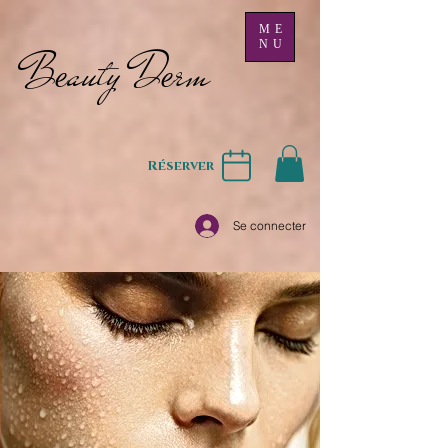
ME
NU
B
auty D
rm
e
e
Réserver
Se connecter