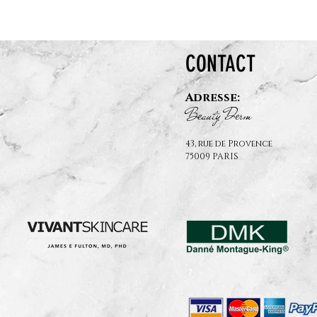
CONTACT
Adresse:
B
auty D
rm
e
e
43, rue de Provence
75009 PARIS