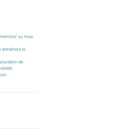
ce membre" ou nous
 entraînera la
acturation de
ibilité.
ous.