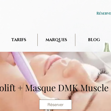
Réserv
TARIFS
MARQUES
BLOG
olift + Masque DMK Muscle
Réserver