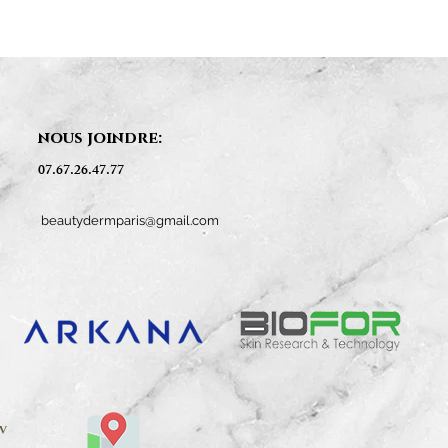
nous joindre:
07.67.26.47.77
beautydermparis@gmail.com
V