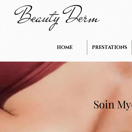
B
auty D
rm
e
e
HOME
PRESTATIONS
Soin My