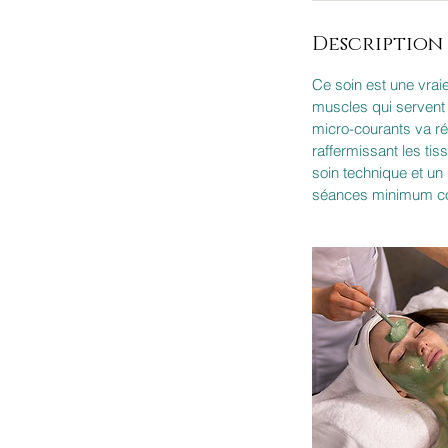
n
Description 
Ce soin est une vrai
muscles qui servent d
micro-courants va ré
raffermissant les tis
soin technique et un
séances minimum con