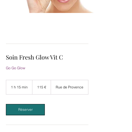
Soin Fresh Glow Vit C
Go Go Glow
115
euros
1 h 15 min
1
115 €
Rue de Provence
1
5
m
i
Réserver
n