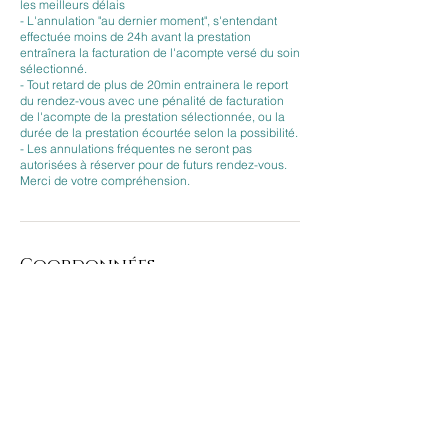
les meilleurs délais
- L'annulation "au dernier moment", s'entendant
effectuée moins de 24h avant la prestation
entraînera la facturation de l'acompte versé du soin
sélectionné.
- Tout retard de plus de 20min entrainera le report
du rendez-vous avec une pénalité de facturation
de l'acompte de la prestation sélectionnée, ou la
durée de la prestation écourtée selon la possibilité.
- Les annulations fréquentes ne seront pas
autorisées à réserver pour de futurs rendez-vous.
Merci de votre compréhension.
Coordonnées
BEAUTY DERM, Rue de Provence, Paris, France
CONTACT
Adresse:
sur rendez-vous :
B
auty D
rm
e
e
Du mardi au Jeudi :
07h30 - 21h30
43, rue de Provence