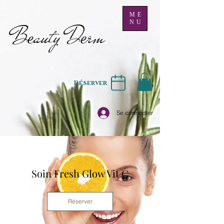
ME
NU
B
auty D
rm
e
e
Réserver
Se connecter
Soin Fresh Glow Vit C
Réserver