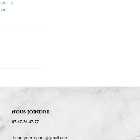
ibilité.
ous.
nous joindre:
07.67.26.47.77
beautydermparis@gmail.com