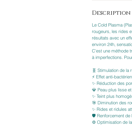
Description 
Le Cold Plasma (Plasm
rougeurs, les rides 
résultats avec un eff
environ 24h, sensati
C'est une méthode tr
à imperfections. P
🧬 Stimulation de la 
⚡ Effet anti-bactérien
✨ Réduction des por
💎 Peau plus lisse et
✨ Teint plus homogè
🎯 Diminution des ro
✨ Rides et ridules a
🛡️ Renforcement de 
⚙️ Optimisation de l