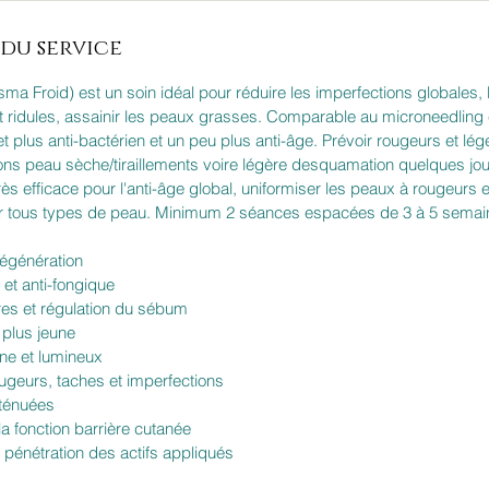
du service
a Froid) est un soin idéal pour réduire les imperfections globales, l
et ridules, assainir les peaux grasses. Comparable au microneedling
et plus anti-bactérien et un peu plus anti-âge. Prévoir rougeurs et lé
ons peau sèche/tiraillements voire légère desquamation quelques jou
ès efficace pour l'anti-âge global, uniformiser les peaux à rougeurs 
our tous types de peau. Minimum 2 séances espacées de 3 à 5 sem
régénération
 et anti-fongique
es et régulation du sébum
 plus jeune
ne et lumineux
ugeurs, taches et imperfections
tténuées
la fonction barrière cutanée
a pénétration des actifs appliqués