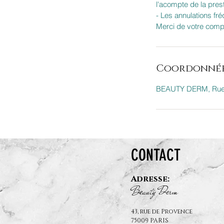
l'acompte de la prest
- Les annulations fr
Merci de votre comp
Coordonné
BEAUTY DERM, Rue d
CONTACT
Adresse:
B
auty D
rm
e
e
43, rue de Provence
75009 PARIS