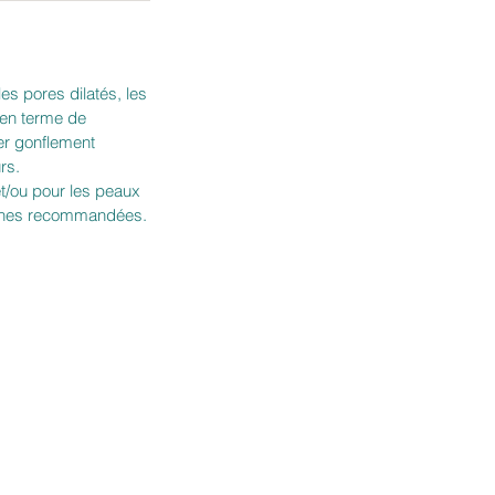
es pores dilatés, les
 en terme de
ger gonflement
rs.
et/ou pour les peaux
aines recommandées.