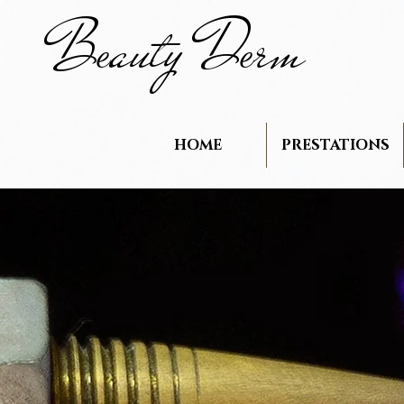
B
auty D
rm
e
e
HOME
PRESTATIONS