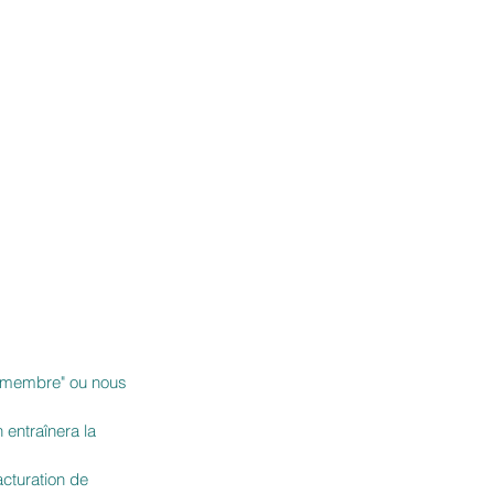
ce membre" ou nous
 entraînera la
acturation de