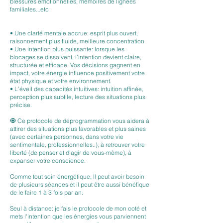
blessures émotionnelles, mémoires de lignées
familiales...etc
• Une clarté mentale accrue: esprit plus ouvert,
raisonnement plus fluide, meilleure concentration
• Une intention plus puissante: lorsque les
blocages se dissolvent, l’intention devient claire,
structurée et efficace. Vos décisions gagnent en
impact, votre énergie influence positivement votre
état physique et votre environnement.
• L’éveil des capacités intuitives: intuition affinée,
perception plus subtile, lecture des situations plus
précise.
🧿 Ce protocole de déprogrammation vous aidera à
attirer des situations plus favorables et plus saines
(avec certaines personnes, dans votre vie
sentimentale, professionnelles..), à retrouver votre
liberté (de penser et d'agir de vous-même), à
expanser votre conscience.
Comme tout soin énergétique, Il peut avoir besoin
de plusieurs séances et il peut être aussi bénéfique
de le faire 1 à 3 fois par an.
Seul à distance: je fais le protocole de mon coté et
mets l'intention que les énergies vous parviennent