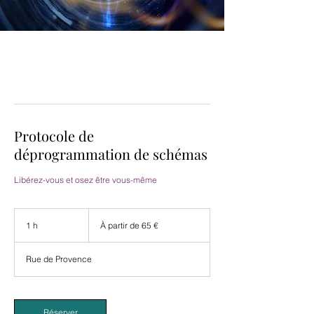
Protocole de
déprogrammation de schémas
Libérez-vous et osez être vous-même
À
partir
1 h
1
À partir de 65 €
de
65
euros
Rue de Provence
Réserver