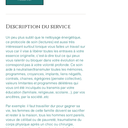
Description du service
Un peu plus subtil que le nettoyage énergétique,
ce protocole de soin (lectures) est aussi très
intéressant surtout lorsque vous faites un travail sur
vous car il vise à libérer toutes les entraves à votre
essence originelle, c'est-à-dire tout ce qui peux
vous ralentir ou bloquer dans votre évolution et ne
correspond pas à votre volonté profonde. Ce soin
aide à neutraliser/transmuter toutes les mémoires,
programmes, croyances, implants, liens négatifs,
contrats, chaines, égrégores (pensée collective),
valeurs limitantes et programmes délétères qui
vous ont été inculqués ou transmis par votre
éducation (familiale, religieuse, scolaire...), par vos
ancêtres, par la société..etc
Par exemple: il faut travailler dur pour gagner sa
vie, les femmes de cette famille doivent se sacrifier
et rester à la maison, tous les hommes sont pareils,
voeux de célibat ou de pauvreté, traumatisme du
corps physique après un choc ou chirurgie,