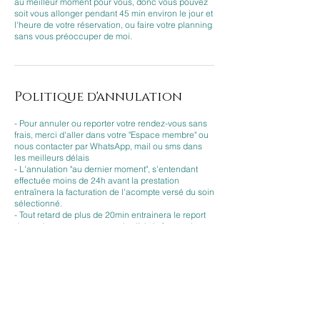
au meilleur moment pour vous, donc vous pouvez
soit vous allonger pendant 45 min environ le jour et
l'heure de votre réservation, ou faire votre planning
sans vous préoccuper de moi.
Politique d'annulation
- Pour annuler ou reporter votre rendez-vous sans
frais, merci d'aller dans votre "Espace membre" ou
nous contacter par WhatsApp, mail ou sms dans
les meilleurs délais
- L'annulation "au dernier moment", s'entendant
effectuée moins de 24h avant la prestation
entraînera la facturation de l'acompte versé du soin
sélectionné.
- Tout retard de plus de 20min entrainera le report
du rendez-vous avec une pénalité de facturation
de l'acompte de la prestation sélectionnée, ou la
durée de la prestation écourtée selon la possibilité.
- Les annulations fréquentes ne seront pas
autorisées à réserver pour de futurs rendez-vous.
Merci de votre compréhension.