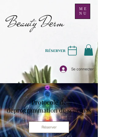
ME
NU
B
auty D
rm
e
e
Réserver
Se connecter
Protocole de
déprogrammation de schémas
Réserver