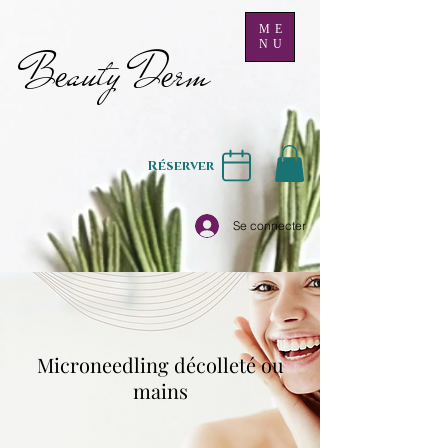
ME
NU
B
auty D
rm
e
e
Réserver
Se connecter
Microneedling décolleté ou
mains