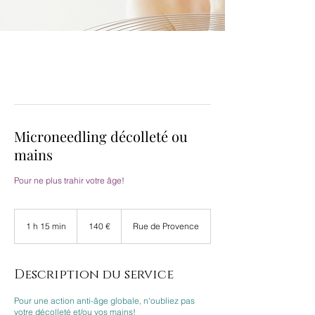
Microneedling décolleté ou
mains
Pour ne plus trahir votre âge!
140
euros
1 h 15 min
1
140 €
Rue de Provence
1
5
m
i
Description du service
n
Pour une action anti-âge globale, n'oubliez pas
votre décolleté et/ou vos mains!