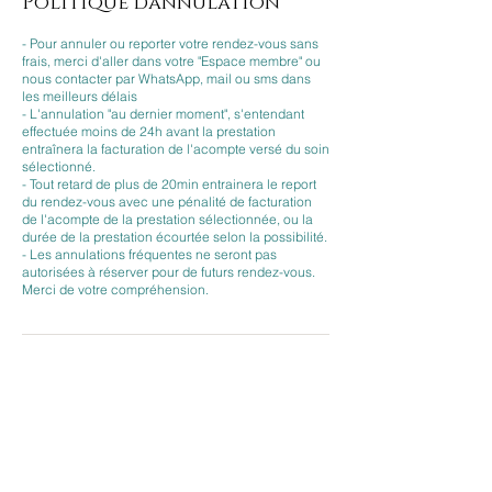
Politique d'annulation
- Pour annuler ou reporter votre rendez-vous sans
frais, merci d'aller dans votre "Espace membre" ou
nous contacter par WhatsApp, mail ou sms dans
les meilleurs délais
- L'annulation "au dernier moment", s'entendant
effectuée moins de 24h avant la prestation
entraînera la facturation de l'acompte versé du soin
sélectionné.
- Tout retard de plus de 20min entrainera le report
du rendez-vous avec une pénalité de facturation
de l'acompte de la prestation sélectionnée, ou la
durée de la prestation écourtée selon la possibilité.
- Les annulations fréquentes ne seront pas
autorisées à réserver pour de futurs rendez-vous.
Merci de votre compréhension.
Coordonnées
BEAUTY DERM, Rue de Provence, Paris, France
CONTACT