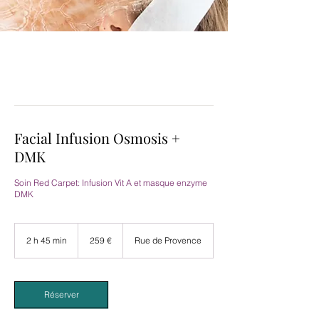
Facial Infusion Osmosis +
DMK
Soin Red Carpet: Infusion Vit A et masque enzyme
DMK
259
euros
2 h 45 min
2
259 €
Rue de Provence
h
4
5
m
Réserver
i
n