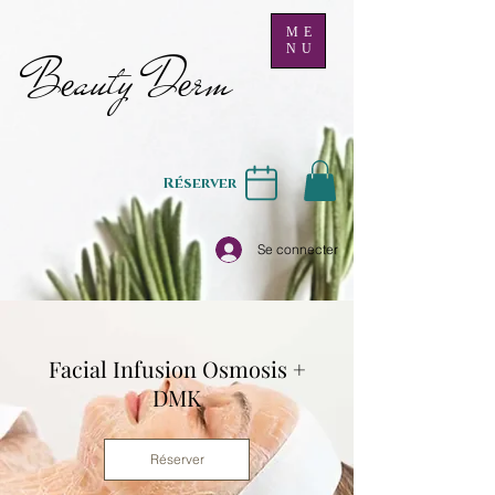
ME
NU
B
auty D
rm
e
e
Réserver
Se connecter
Facial Infusion Osmosis +
DMK
Réserver