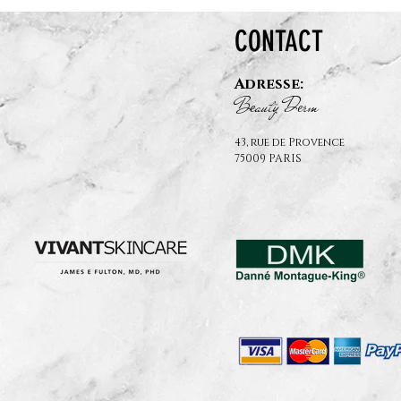
CONTACT
Adresse:
B
auty D
rm
e
e
43, rue de Provence
75009 PARIS