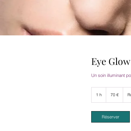
Eye Glow
Un soin illuminant p
70
euros
1 h
1
70 €
R
Réserver