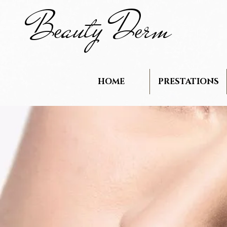
B
auty D
rm
e
e
HOME
PRESTATIONS