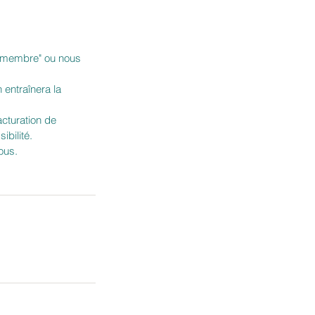
ce membre" ou nous
 entraînera la
acturation de
ibilité.
ous.