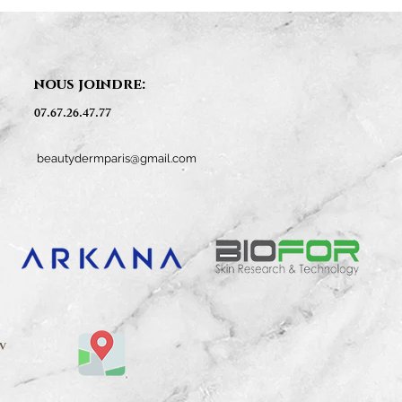
nous joindre:
07.67.26.47.77
beautydermparis@gmail.com
V