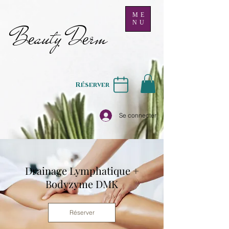
ME
NU
B
auty D
rm
e
e
Réserver
Se connecter
Drainage Lymphatique +
Bodyzyme DMK
Réserver