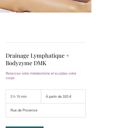
Drainage Lymphatique +
Bodyzyme DMK
Relancez votre métabolisme et sculptez votre
corps
À
partir
2 h 15 min
2
À partir de 320 €
de
h
320
euros
1
Rue de Provence
5
m
i
n