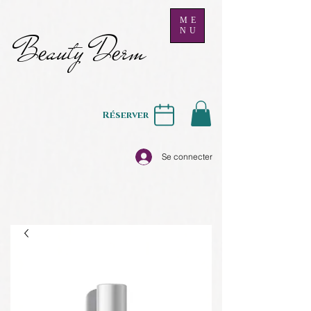
ME
NU
B
auty D
rm
e
e
Réserver
Se connecter