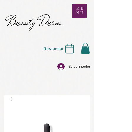
ME
NU
B
auty D
rm
e
e
Réserver
Se connecter