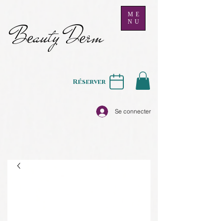
ME
NU
B
auty D
rm
e
e
Réserver
Se connecter