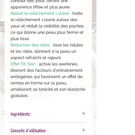
contour des yeux, offrant une
apparence liftée et plus jeune.
Réduit le relâchement cutané
: traite
le relâchement cutané autour des
yeux et réduit la visibilité des poches,
ce qui donne une peau plus ferme et
plus lisse.
Réduction des rides
: lisse les ridules
et les rides, donnant à la peau un
aspect rafraîchi et rajeuni.
Effet Fit-Skin
: active les exerkines,
libérant des facteurs d'entraînement
endogènes qui favorisent un effet de
remise en forme sur la peau,
améliorant sa tonicité et son élasticité
globales.
Ingrédients:
Aqua, Ethylhexyl Cocoate,
Conseils d'utilisation:
Propanediol, Caprylic/Capric