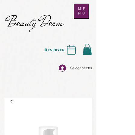
ME
NU
B
auty D
rm
e
e
Réserver
Se connecter