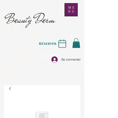
ME
NU
B
auty D
rm
e
e
Réserver
Se connecter