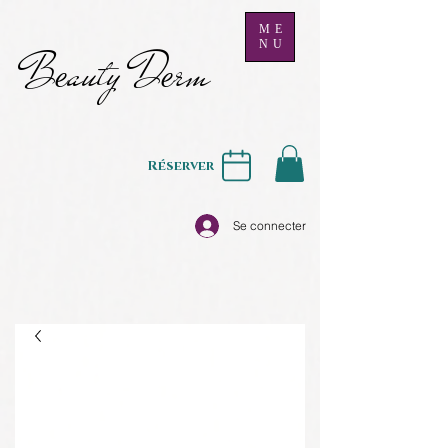
ME
NU
B
auty D
rm
e
e
Réserver
Se connecter