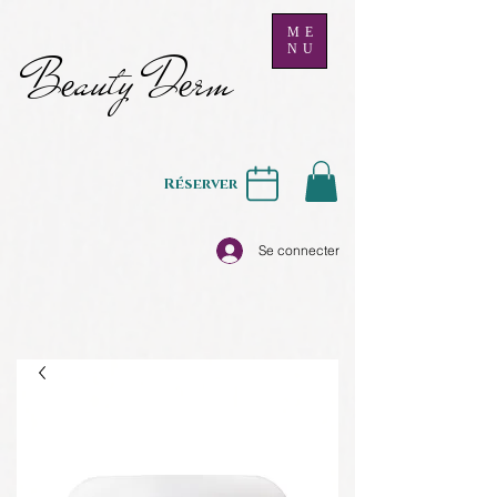
ME
NU
B
auty D
rm
e
e
Réserver
Se connecter