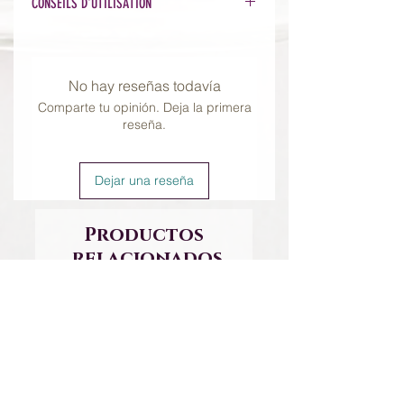
CONSEILS D'UTILISATION
Émulsionnez une petite quantité
(équivalent d'une noisette) de
masque avec quelques gouttes
No hay reseñas todavía
d'eau et étalez une fine couche sur
Comparte tu opinión. Deja la primera
la surface de la peau et laissez agir 5
reseña.
à 15 minutes. Rincez.
Voir la
VIDÉO D'UTILISATION DES
MASQUES ÉMINENCE
Dejar una reseña
Productos
relacionados