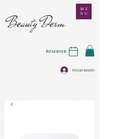
ME
NU
B
auty D
rm
e
e
Réserver
Iniciar sesión