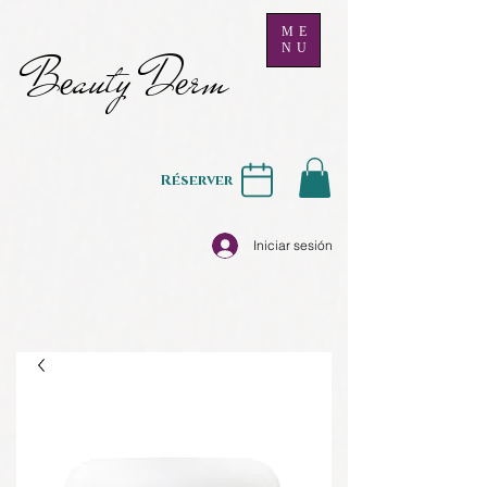
ME
NU
B
auty D
rm
e
e
Réserver
Iniciar sesión