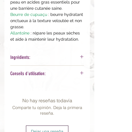
peau en acides gras essentiels pour
une barrière cutanée saine.
Beurre de cupuaçu
: beurre hydratant
onctueux à la texture veloutée et non
grasse.
Allantoïne
: répare les peaux sèches
et aide à maintenir leur hydratation.
Ingrédients:
Organic Phytonutrient Blend™ [Aloe
Conseils d'utilisation:
Barbadensis (Aloe) Leaf Juice*,
Helianthus Annuus (Sunflower) Seed
Déposez une petite quantité dans la
Oil*, Tilia Americana (Linden) Flower
main, réchauffez-la par mouvements
Extract*, Camellia Sinensis (Green
circulaires et appliquez délicatement
No hay reseñas todavía
Tea) Leaf Extract*, Vanilla Planifolia
sur les zones concernées. Laissez
(Vanilla) Fruit Extract* and Plant-
Comparte tu opinión. Deja la primera
agir. Renouvelez l'application aussi
reseña.
Derived Lecithin*], Caprylic/Capric
souvent que nécessaire.
Triglyceride*, C12-15 Alkyl Benzoate,
Vegetable Glycerin, Cetyl Alcohol,
Dejar una reseña