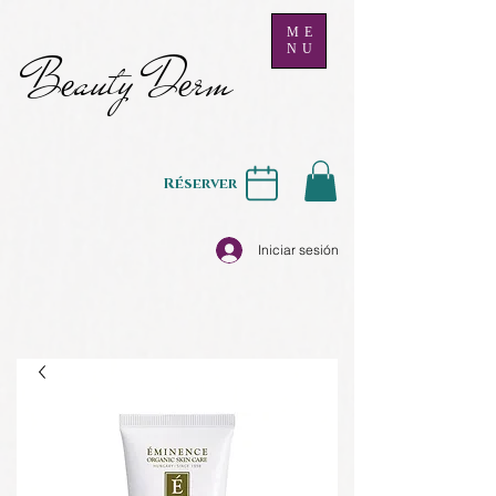
ME
NU
B
auty D
rm
e
e
Réserver
Iniciar sesión